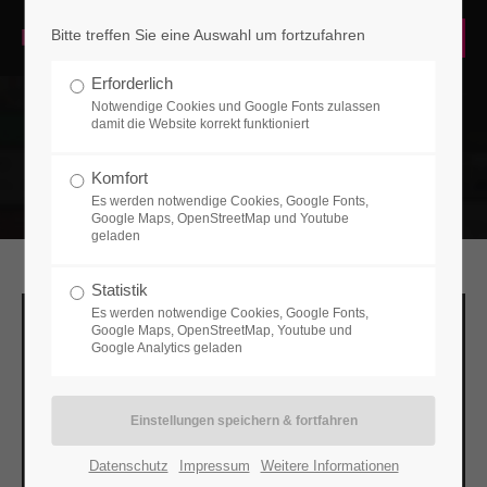
Bitte treffen Sie eine Auswahl um fortzufahren
Login
Erforderlich
Benutzername
Notwendige Cookies und Google Fonts zulassen
damit die Website korrekt funktioniert
Komfort
Es werden notwendige Cookies, Google Fonts,
Passwort
Google Maps, OpenStreetMap und Youtube
geladen
Statistik
Es werden notwendige Cookies, Google Fonts,
Google Maps, OpenStreetMap, Youtube und
Anmelden
Google Analytics geladen
Register
|
Lost your password?
Support
Datenschutz
Impressum
Weitere Informationen