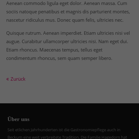
Drop us a line
Aenean commodo ligula eget dolor. Aenean massa. Cum
info@yourdomain.com
sociis natoque penatibus et magnis dis parturient montes,
nascetur ridiculus mus. Donec quam felis, ultricies nec.
About us
Quisque rutrum. Aenean imperdiet. Etiam ultricies nisi vel
Lorem ipsum dolor sit amet, consectetuer
augue. Curabitur ullamcorper ultricies nisi. Nam eget dui.
adipiscing elit.
Etiam rhoncus. Maecenas tempus, tellus eget
Aenean commodo ligula eget dolor. Aenean massa.
condimentum rhoncus, sem quam semper libero.
Cum sociis natoque penatibus et magnis dis
parturient montes, nascetur ridiculus mus. Donec
quam felis, ultricies nec.
Zurück
Über uns
Seit etlichen Jahrhunderten ist die Gastronomiepflege auch in
Beckum eine weit verbreitete Tradition. Die Familie Hagedorn hat