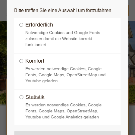
Bitte treffen Sie eine Auswahl um fortzufahren
Login
Erforderlich
Benutzername
Notwendige Cookies und Google Fonts
zulassen damit die Website korrekt
funktioniert
Komfort
Herzlich willkommen im Pulverschoppen
Passwort
Es werden notwendige Cookies, Google
Fonts, Google Maps, OpenStreetMap und
Youtube geladen
Liebe Kunden,
Statistik
Anmelden
für Tischreservierungen melden Sie sich bitte
Es werden notwendige Cookies, Google
telefonisch oder persönlich bei uns!
Fonts, Google Maps, OpenStreetMap,
Youtube und Google Analytics geladen
Register
|
Lost your password?
Vielen Dank!
Support