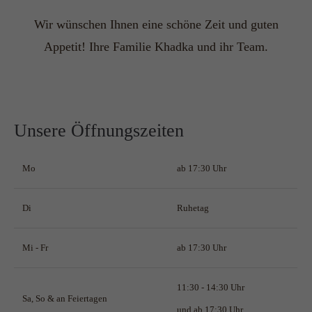
Have any questions?
+44 1234 567 890
Wir wünschen Ihnen eine schöne Zeit und guten
Appetit! Ihre Familie Khadka und ihr Team.
Drop us a line
info@yourdomain.com
About us
Unsere Öffnungszeiten
Lorem ipsum dolor sit amet, consectetuer
adipiscing elit.
Mo
ab 17:30 Uhr
Aenean commodo ligula eget dolor. Aenean
Di
Ruhetag
massa. Cum sociis natoque penatibus et magnis
dis parturient montes, nascetur ridiculus mus.
Mi - Fr
ab 17:30 Uhr
Donec quam felis, ultricies nec.
11:30 - 14:30 Uhr
Sa, So & an Feiertagen
und ab 17:30 Uhr