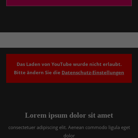
Drop us a line
info@yourdomain.com
About us
Lorem ipsum dolor sit amet, consectetuer
adipiscing elit.
Aenean commodo ligula eget dolor. Aenean massa.
Cum sociis natoque penatibus et magnis dis
Das Laden von YouTube wurde nicht erlaubt.
parturient montes, nascetur ridiculus mus. Donec
Bitte ändern Sie die
Datenschutz-Einstellungen
quam felis, ultricies nec.
Lorem ipsum dolor sit amet
consectetuer adipiscing elit. Aenean commodo ligula eget
dolor