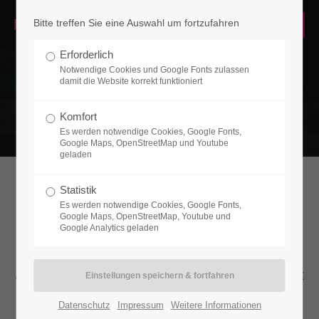
Bitte treffen Sie eine Auswahl um fortzufahren
Login
Erforderlich
Benutzername
Notwendige Cookies und Google Fonts zulassen
damit die Website korrekt funktioniert
Komfort
Es werden notwendige Cookies, Google Fonts,
Passwort
Google Maps, OpenStreetMap und Youtube
geladen
Statistik
Youtube Background
Es werden notwendige Cookies, Google Fonts,
Google Maps, OpenStreetMap, Youtube und
Anmelden
Google Analytics geladen
Lorem ipsum dolor sit amet, consectetuer
Register
|
Lost your password?
adipiscing elit. Aenean commodo ligula eget
dolor. Aenean massa.
Support
Datenschutz
Impressum
Weitere Informationen