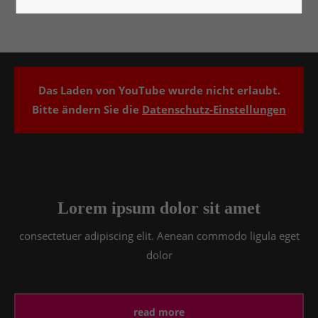
Lorem ipsum dolor sit amet:
24h
/ 365days
Das Laden von YouTube wurde nicht erlaubt.
Bitte ändern Sie die
Datenschutz-Einstellungen
We offer support for our customers
Mon - Fri 8:00am - 5:00pm
(GMT +1)
Get in touch
Cybersteel Inc.
Lorem ipsum dolor sit amet
376-293 City Road, Suite 600
San Francisco, CA 94102
consectetuer adipiscing elit. Aenean commodo ligula eget
dolor
Have any questions?
+44 1234 567 890
read more