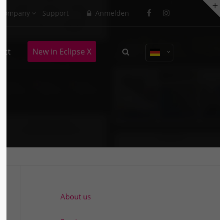
Company
Support
Anmelden
About us
act
New in Eclipse X
Lorem ipsum dolor sit amet,
consectetuer adipiscing elit.
Aenean commodo ligula eget dolor.
Aenean massa. Cum sociis natoque
penatibus et magnis dis parturient
montes, nascetur ridiculus mus.
Donec quam felis, ultricies nec.
About us