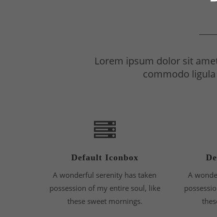
Lorem ipsum dolor sit amet
commodo ligula 
Default Iconbox
De
A wonderful serenity has taken
A wonder
possession of my entire soul, like
possession
these sweet mornings.
thes