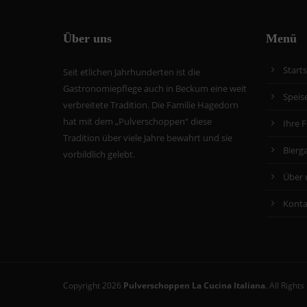
Über uns
Menü
Starts
Seit etlichen Jahrhunderten ist die
Gastronomiepflege auch in Beckum eine weit
Speis
verbreitete Tradition. Die Familie Hagedorn
hat mit dem „Pulverschoppen“ diese
Ihre F
Tradition über viele Jahre bewahrt und sie
Bierg
vorbildlich gelebt.
Über 
Konta
Copyright 2026
Pulverschoppen La Cucina Italiana
. All Right