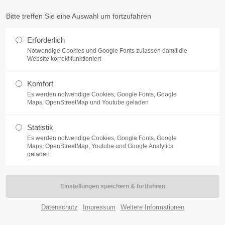
fo@pulverschoppen.de
Bitte treffen Sie eine Auswahl um fortzufahren
ort
Get in touch
Erforderlich
me
Notwendige Cookies und Google Fonts zulassen damit die
Features
Pages
Portfolio
News
Cont
psum dolor sit amet:
Cybersteel Inc.
Website korrekt funktioniert
376-293 City Road, Suite 600
San Francisco, CA 94102
Komfort
4h
Es werden notwendige Cookies, Google Fonts, Google
Maps, OpenStreetMap und Youtube geladen
Have any questions?
/ 365days
+44 1234 567 890
Statistik
Drop us a line
Es werden notwendige Cookies, Google Fonts, Google
Maps, OpenStreetMap, Youtube und Google Analytics
info@yourdomain.com
geladen
r support for our customers
ri 8:00am - 5:00pm
(GMT +1)
N WE DO FOR
Datenschutz
Impressum
Weitere Informationen