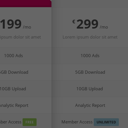
199
299
€
/mo
/mo
ipsum dolor sit amet
Lorem ipsum dolor sit amet
1000 Ads
1000 Ads
5GB Download
5GB Download
10GB Upload
10GB Upload
Analytic Report
Analytic Report
ber Access
Member Access
FREE
UNLIMITED