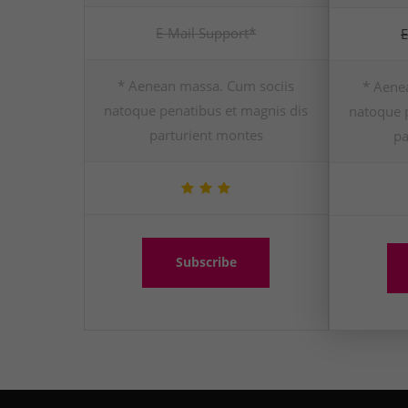
E-Mail Support*
E
* Aenean massa. Cum sociis
* Aene
natoque penatibus et magnis dis
natoque p
parturient montes
pa
Subscribe