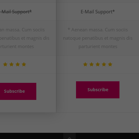
-Mail Support*
E-Mail Support*
an massa. Cum sociis
* Aenean massa. Cum sociis
enatibus et magnis dis
natoque penatibus et magnis dis
rturient montes
parturient montes
Subscribe
Subscribe