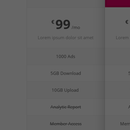
99
€
€
/mo
Lorem ipsum dolor sit amet
Lorem 
1000 Ads
5GB Download
10GB Upload
Analytic Report
Member Access
Mem