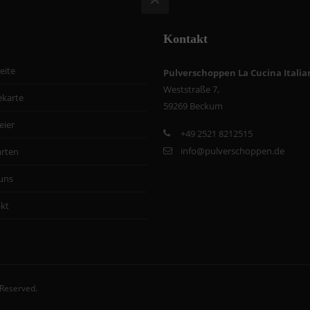
Kontakt
eite
Pulverschoppen La Cucina Italia
Weststraße 7,
ekarte
59269 Beckum
eier
+
49 2521 8212515
info@pulverschoppen.de
arten
uns
kt
s Reserved.