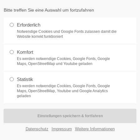
fo@pulverschoppen.de
Bitte treffen Sie eine Auswahl um fortzufahren
ort
Get in touch
Erforderlich
Notwendige Cookies und Google Fonts zulassen damit die
Home
Features
Pages
Portfolio
New
psum dolor sit amet:
Cybersteel Inc.
Website korrekt funktioniert
376-293 City Road, Suite 600
San Francisco, CA 94102
Komfort
4h
Es werden notwendige Cookies, Google Fonts, Google
Maps, OpenStreetMap und Youtube geladen
Have any questions?
/ 365days
+44 1234 567 890
Statistik
Drop us a line
Es werden notwendige Cookies, Google Fonts, Google
Maps, OpenStreetMap, Youtube und Google Analytics
info@yourdomain.com
geladen
col-3 /v6
r support for our customers
ri 8:00am - 5:00pm
(GMT +1)
Datenschutz
Impressum
Weitere Informationen