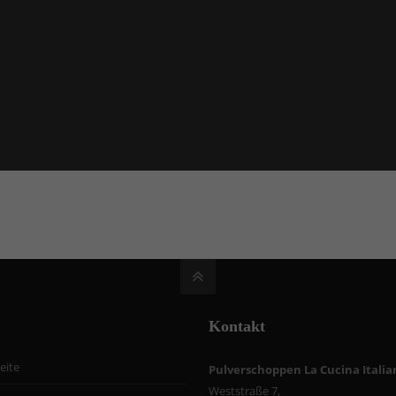
Kontakt
eite
Pulverschoppen La Cucina Italia
Weststraße 7,