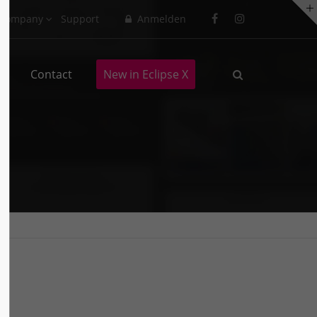
Company
Support
Anmelden
About us
s
Contact
New in Eclipse X
Lorem ipsum dolor sit amet,
consectetuer adipiscing elit.
Aenean commodo ligula eget dolor.
Aenean massa. Cum sociis natoque
penatibus et magnis dis parturient
montes, nascetur ridiculus mus.
Donec quam felis, ultricies nec.