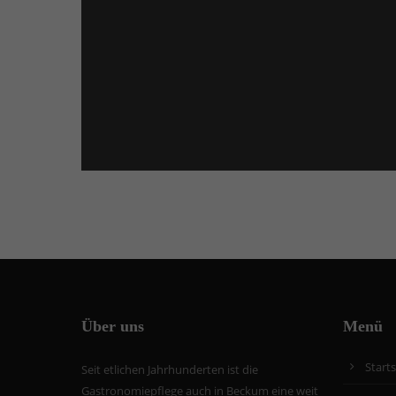
Über uns
Menü
Starts
Seit etlichen Jahrhunderten ist die
Gastronomiepflege auch in Beckum eine weit