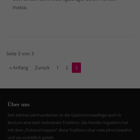
massa.
Seite 3 von 3
« Anfang
Zurück
1
2
3
Über uns
Seit etlichen Jahrhunderten ist die Gastronomiepflege auch in
Beckum eine weit verbreitete Tradition. Die Familie Hagedorn hat
mit dem „Pulverschoppen“ diese Tradition über viele Jahre bewahrt
und sie vorbildlich gelebt.