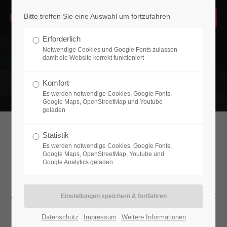
Bitte treffen Sie eine Auswahl um fortzufahren
Login
Erforderlich
Benutzername
Notwendige Cookies und Google Fonts zulassen
damit die Website korrekt funktioniert
Komfort
Es werden notwendige Cookies, Google Fonts,
Passwort
Google Maps, OpenStreetMap und Youtube
geladen
Statistik
News
Es werden notwendige Cookies, Google Fonts,
Google Maps, OpenStreetMap, Youtube und
Anmelden
Google Analytics geladen
Lorem ipsum dolor sit amet, consectetuer
Register
|
Lost your password?
adipiscing elit. Aenean commodo ligula eget
dolor. Aenean massa.
Support
Datenschutz
Impressum
Weitere Informationen