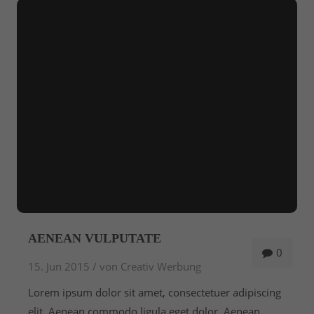
AENEAN VULPUTATE
0
15. Jun 2015 /
von Creativ Werbung
Lorem ipsum dolor sit amet, consectetuer adipiscing
elit. Aenean commodo ligula eget dolor. Aenean