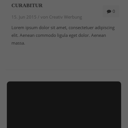
Drop us a line
CURABITUR
info@yourdomain.com
0
15. Jun 2015 /
von Creativ Werbung
About us
Lorem ipsum dolor sit amet, consectetuer adipiscing
Lorem ipsum dolor sit amet, consectetuer
elit. Aenean commodo ligula eget dolor. Aenean
adipiscing elit.
massa.
Aenean commodo ligula eget dolor. Aenean massa.
Cum sociis natoque penatibus et magnis dis
parturient montes, nascetur ridiculus mus. Donec
quam felis, ultricies nec.